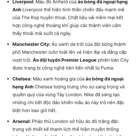
Liverpool:
Màu đỏ Anfield của
áo bóng đá ngoại hạng
Anh
Liverpool thể hiện tinh thần chiến đấu mạnh mẽ
của The Kop huyền thoại. Chất liệu vải mềm mại kết
hợp công nghệ thoáng khí giúp các thành viên cảm
thấy thoải mái suốt cả ngày.
Manchester City:
Áo xanh da trời của đội bóng thành
phố Manchester luôn toát lên vẻ hiện đại và đẳng cấp
vượt trội.
Áo đội tuyển Premier League
phiên bản City
được trang bị công nghệ tiên tiến nhất từ Puma.
Chelsea:
Màu xanh hoàng gia của
áo bóng đá ngoại
hạng Anh
Chelsea tượng trưng cho sự sang trọng và
quyền quý của vùng Tây London. Nike đã sáng tạo
những chi tiết độc đáo khiến mẫu áo này trở nên đặc
biệt hơn bao giờ hết.
Arsenal:
Pháo thủ London sở hữu áo đỏ trắng đặc
trưng với thiết kế thanh lịch thể hiện truyền thống