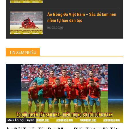
Áo Bóng Đá Việt Nam – Sắc đỏ làm nên
niềm tự hào dân tộc
06.03.2026
TIN XEM NHIỀU
Mẫu Áo Đội Tuyển