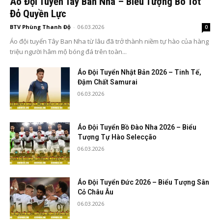
Áo Đội Tuyển Tây Ban Nha – Biểu Tượng Bò Tót
Đỏ Quyền Lực
BTV Phùng Thanh Độ
-
06.03.2026
0
Áo đội tuyển Tây Ban Nha từ lâu đã trở thành niềm tự hào của hàng
triệu người hâm mộ bóng đá trên toàn...
Áo Đội Tuyển Nhật Bản 2026 – Tinh Tế,
Đậm Chất Samurai
06.03.2026
Áo Đội Tuyển Bồ Đào Nha 2026 – Biểu
Tượng Tự Hào Selecção
06.03.2026
Áo Đội Tuyển Đức 2026 – Biểu Tượng Sân
Cỏ Châu Âu
06.03.2026